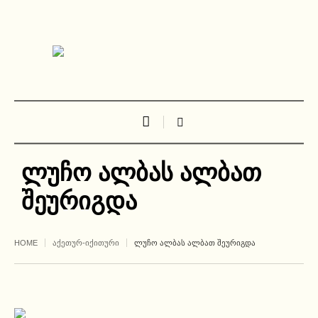
ლუჩო ალბას ალბათ
შეურიგდა
HOME
ᲐᲥᲔᲗᲣᲠ-ᲘᲥᲘᲗᲣᲠᲘ
ᲚᲣᲩᲝ ᲐᲚᲑᲐᲡ ᲐᲚᲑᲐᲗ ᲨᲔᲣᲠᲘᲒᲓᲐ