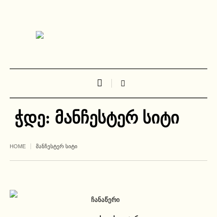
ჭდე:
მანჩესტერ სიტი
HOME
ᲛᲐᲜᲩᲔᲡᲢᲔᲠ ᲡᲘᲢᲘ
ᲩᲐᲜᲐᲬᲔᲠᲘ