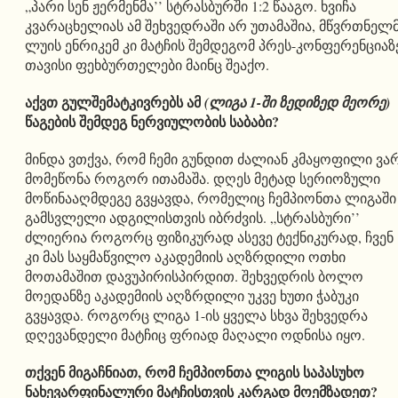
„პარი სენ ჟერმენმა’’ სტრასბურში 1:2 წააგო. ხვიჩა
კვარაცხელიას ამ შეხვედრაში არ უთამაშია, მწვრთნელ
ლუის ენრიკემ კი მატჩის შემდეგომ პრეს-კონფერენციაზ
თავისი ფეხბურთელები მაინც შეაქო.
აქვთ გულშემატკივრებს ამ
(ლიგა 1-ში ზედიზედ მეორე)
წაგების შემდეგ ნერვიულობის საბაბი?
მინდა ვთქვა, რომ ჩემი გუნდით ძალიან კმაყოფილი ვარ
მომეწონა როგორ ითამაშა. დღეს მეტად სერიოზული
მოწინააღმდეგე გვყავდა, რომელიც ჩემპიონთა ლიგაში
გამსვლელი ადგილისთვის იბრძვის. „სტრასბური’’
ძლიერია როგორც ფიზიკურად ასევე ტექნიკურად, ჩვენ
კი მას საყმაწვილო აკადემიის აღზრდილი ოთხი
მოთამაშით დავუპირისპირდით. შეხვედრის ბოლო
მოედანზე აკადემიის აღზრდილი უკვე ხუთი ჭაბუკი
გვყავდა. როგორც ლიგა 1-ის ყველა სხვა შეხვედრა
დღევანდელი მატჩიც ფრიად მაღალი ოდნისა იყო.
თქვენ მიგაჩნიათ, რომ ჩემპიონთა ლიგის საპასუხო
ნახევარფინალური მატჩისთვის კარგად მოემზადეთ?