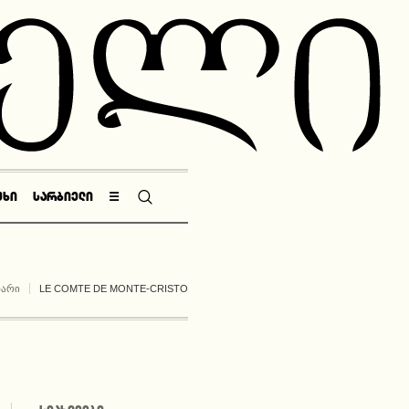
ᲣᲮᲘ
ᲡᲐᲠᲑᲘᲔᲚᲘ
☰
ᲗᲐᲠᲘ
LE COMTE DE MONTE-CRISTO