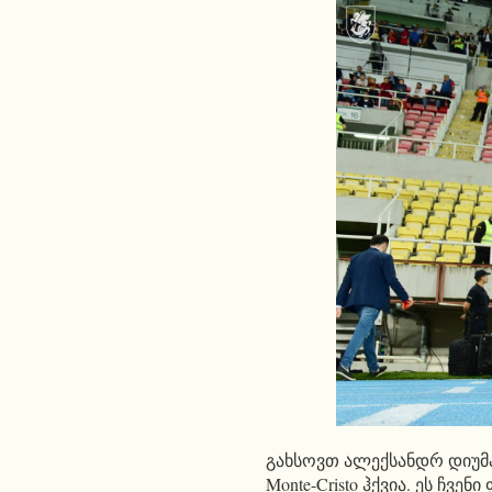
გახსოვთ ალექსანდრ დიუმა
Monte-Cristo ჰქვია. ეს ჩვ