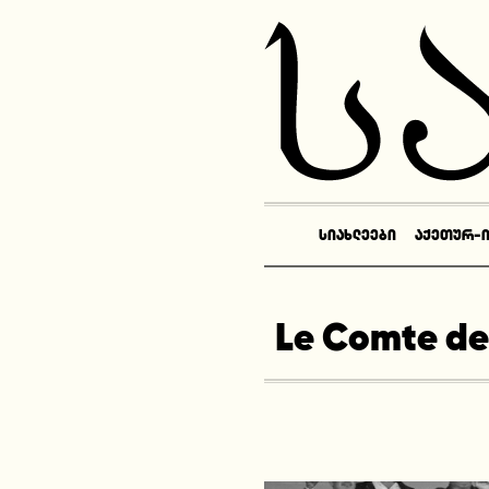
ᲡᲘᲐᲮᲚᲔᲔᲑᲘ
ᲐᲥᲔᲗᲣᲠ-
Le Comte de