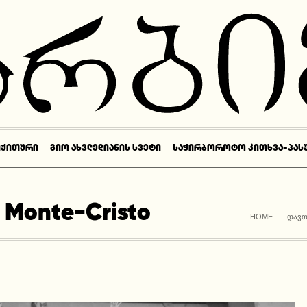
ᲘᲥᲘᲗᲣᲠᲘ
ᲒᲘᲝ ᲐᲮᲕᲚᲔᲓᲘᲐᲜᲘᲡ ᲡᲕᲔᲢᲘ
ᲡᲐᲭᲘᲠᲑᲝᲠᲝᲢᲝ ᲙᲘᲗᲮᲕᲐ-ᲞᲐᲡ
 Monte-Cristo
HOME
ᲓᲐᲕ