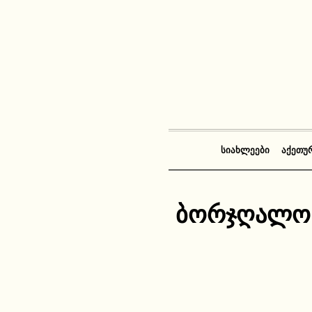
ᲡᲘᲐᲮᲚᲔᲔᲑᲘ
ᲐᲥᲔᲗᲣ
ბორჯღალოს