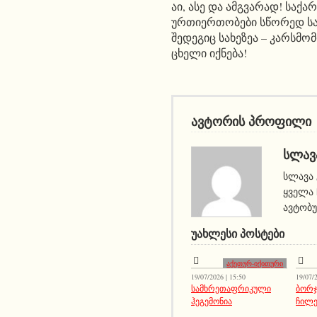
აი, ასე და ამგვარად! საქ
ურთიერთობები სწორედ სა
შედეგიც სახეზეა – კარსმ
ცხელი იქნება!
ავტორის პროფილი
ᲡᲚᲐᲕ
სლავა 
ყველა 
ავტობუ
ᲣᲐᲮᲚᲔᲡᲘ ᲞᲝᲡᲢᲔᲑᲘ
აქეთურ-იქითური
19/07/2026 | 15:50
19/07/2
სამხრეთაფრიკული
ბორჯ
ჰეგემონია
ჩილე