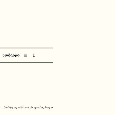
ᲡᲐᲠᲑᲘᲔᲚᲘ
☰
ᲑᲝᲠᲯᲦᲐᲚᲝᲡᲐᲜᲗᲐ ᲪᲮᲔᲚᲘ ᲖᲐᲤᲮᲣᲚᲘ