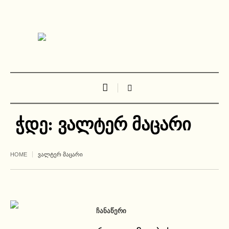
ჭდე:
ვალტერ მაცარი
HOME
ᲕᲐᲚᲢᲔᲠ ᲛᲐᲪᲐᲠᲘ
ᲩᲐᲜᲐᲬᲔᲠᲘ