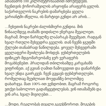
ათამაშონ 100 კილომეტრ/საათით იმოქმედებს.
ჩვენთვის ქოჩორაშვილის არყოფნა არაფერს ცვლის.
საქართველოს ნაკრების დამარცხება ყველა
ვარიანტში ძნელია, ის მარტივი გუნდი არ არის…
…ჩეხეთის ნაკრები ძალისმიერი გუნდია. მის
წინააღმდეგ თამაშს დიდძალი ენერგია შევალიეთ,
მაგრამ, მოდი წარსულზე ლაპარაკს შევეშვათ, რადგან
ხვალ რთული შეხვედრა გველის. თან ჩვენს ჯგუფში
ქულები თანაბრად ნაწილდება. ყოველ შეხვედრაში
ყველაფერი შეიძლება მოხდეს. ჯეხბურთელების
ფიზიკურ მდგომარეობაზე ჯერ ვერაფერს
მოგახსენებთ. პრაღიდან თბილისამდე კარგახანს
ვიფრინეთ, აქ გვიან ღამით ჩამოვედით და დანარჩენი
ხვალ უნდა გაირკვეს. ჩვენ გვყავს ფეხბურთელები,
რომელთაც შეუძლიათ მოედანზე ბოლომდე
დახარჯვა. მათ 100%-ით ვენდობით, მაგრამ როგორც
ვთქვი საბოლოო გადაწყვეტილებას, ვინ ითამაშებს და
ვინ არა, ხვალ მივიღებთ…
…მოდი, რეალობას თვალი გავუსწოროთ. მოგების