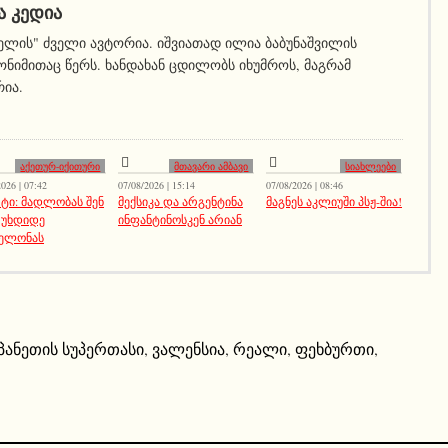
Ა ᲙᲔᲓᲘᲐ
ელის" ძველი ავტორია. იშვიათად ილია ბაბუნაშვილის
ნიმითაც წერს. ხანდახან ცდილობს იხუმროს, მაგრამ
რია.
აქეთურ-იქითური
მთავარი ამბავი
სიახლეები
026 | 07:42
07/08/2026 | 15:14
07/08/2026 | 08:46
ტი: მადლობას შენ
მექსიკა და არგენტინა
მაგნეს აკლიუში პსჟ-შია!
 უხდიდე
ინფანტინოსკენ არიან
ელონას
პანეთის სუპერთასი
,
ვალენსია
,
რეალი
,
ფეხბურთი
,