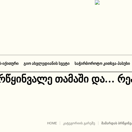
Რ-ᲘᲥᲘᲗᲣᲠᲘ
ᲒᲘᲝ ᲐᲮᲕᲚᲔᲓᲘᲐᲜᲘᲡ ᲡᲕᲔᲢᲘ
ᲡᲐᲭᲘᲠᲑᲝᲠᲝᲢᲝ ᲙᲘᲗᲮᲕᲐ-ᲞᲐᲡᲣᲮᲘ
ბრწყინვალე თამაში და… რ
HOME
ᲙᲐᲢᲔᲒᲝᲠᲘᲘᲡ ᲒᲐᲠᲔᲨᲔ
ᲛᲐᲛᲐᲠᲓᲐᲡ ᲑᲠᲬᲧᲘᲜᲕ