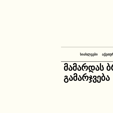
ᲡᲘᲐᲮᲚᲔᲔᲑᲘ
ᲐᲥᲔᲗᲣ
მამარდას 
გამარჯვება