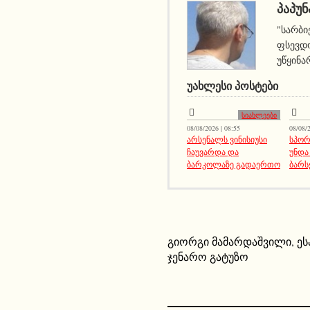
ᲞᲐᲞᲣᲜ
"სარბი
ფსევდო
უწყინა
ᲣᲐᲮᲚᲔᲡᲘ ᲞᲝᲡᲢᲔᲑᲘ
სიახლეები
08/08/2026 | 08:55
08/08/2
არსენალს ვინისიუსი
სპორ
ჩაუვარდა და
უნდა
ბარკოლაზე გადაერთო
ბარს
გიორგი მამარდაშვილი
,
ეს
ჯენარო გატუზო