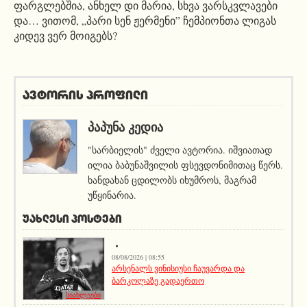
ფარგლებშია, ანხელ დი მარია, სხვა ვარსკვლავები
და… ვითომ, „პარი სენ ჟერმენი” ჩემპიონთა ლიგას
კიდევ ვერ მოიგებს?
ავტორის პროფილი
ᲞᲐᲞᲣᲜᲐ ᲙᲔᲓᲘᲐ
"სარბიელის" ძველი ავტორია. იშვიათად
ილია ბაბუნაშვილის ფსევდონიმითაც წერს.
ხანდახან ცდილობს იხუმროს, მაგრამ
უწყინარია.
ᲣᲐᲮᲚᲔᲡᲘ ᲞᲝᲡᲢᲔᲑᲘ
08/08/2026 | 08:55
არსენალს ვინისიუსი ჩაუვარდა და
ბარკოლაზე გადაერთო
სიახლეები