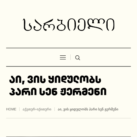
აი, ვის ყიდულობს
პარი სენ ჟერმენი
HOME
ᲐᲥᲔᲗᲣᲠ-ᲘᲥᲘᲗᲣᲠᲘ
ᲐᲘ, ᲕᲘᲡ ᲧᲘᲓᲣᲚᲝᲑᲡ ᲞᲐᲠᲘ ᲡᲔᲜ ᲟᲔᲠᲛᲔᲜᲘ