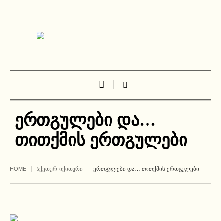
ერთგულები და…
თითქმის ერთგულები
HOME
ᲐᲥᲔᲗᲣᲠ-ᲘᲥᲘᲗᲣᲠᲘ
ᲔᲠᲗᲒᲣᲚᲔᲑᲘ ᲓᲐ… ᲗᲘᲗᲥᲛᲘᲡ ᲔᲠᲗᲒᲣᲚᲔᲑᲘ