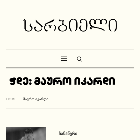
ჭდე:
მაურო იკარდი
HOME
ᲛᲐᲣᲠᲝ ᲘᲙᲐᲠᲓᲘ
ᲩᲐᲜᲐᲬᲔᲠᲘ