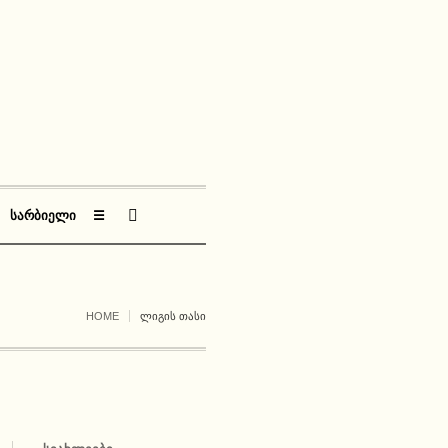
ᲡᲐᲠᲑᲘᲔᲚᲘ
☰
HOME
ᲚᲘᲒᲘᲡ ᲗᲐᲡᲘ