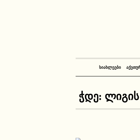
ᲡᲘᲐᲮᲚᲔᲔᲑᲘ
ᲐᲥᲔᲗᲣ
ჭდე:
ლიგის