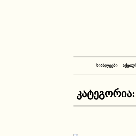
ᲡᲘᲐᲮᲚᲔᲔᲑᲘ
ᲐᲥᲔᲗᲣ
კატეგორია