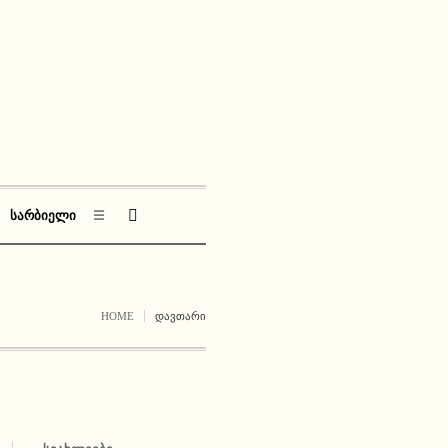
ᲡᲐᲠᲑᲘᲔᲚᲘ
☰
HOME
ᲓᲐᲕᲗᲐᲠᲘ