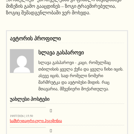
მიზეზის გამო გააცდინეს – ზოგი ტრავმირებულია,
ზოგიც შემადგენლობაში ვერ მოხვდა.
ავტორის პროფილი
ᲡᲚᲐᲕᲐ ᲒᲐᲡᲞᲐᲠᲝᲕᲘ
სლავა გასპაროვი - კაცი, რომელმაც
თბილისის ყველა ქუჩა და ყველა ჩიხი იცის.
ასევე იცის, სად რომელი ნომერი
მარშრუტკა და ავტობუსი მიდის. რაც
მთავარია, მშვენიერი მოქართულეა.
ᲣᲐᲮᲚᲔᲡᲘ ᲞᲝᲡᲢᲔᲑᲘ
აქეთურ-იქითური
19/07/2026 | 15:50
სამხრეთაფრიკული ჰეგემონია
აქეთურ-იქითური