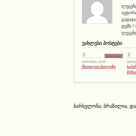
ლეგენდ
ავტორი
გადაჯა
დუმს ?
ლეგენდ
ᲣᲐᲮᲚᲔᲡᲘ ᲞᲝᲡᲢᲔᲑᲘ
სიახლეები
25/07/2026 | 22:20
24/07/2
მსოფლიო ბოლოზე
საქ
მეშვ
ბარსელონა
,
ბრაზილია
,
და