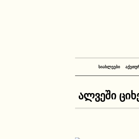
ᲡᲘᲐᲮᲚᲔᲔᲑᲘ
ᲐᲥᲔᲗᲣ
ალვეში ციხ