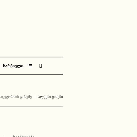
ᲡᲐᲠᲑᲘᲔᲚᲘ
☰
ᲙᲐᲢᲔᲒᲝᲠᲘᲘᲡ ᲒᲐᲠᲔᲨᲔ
ᲐᲚᲕᲔᲨᲘ ᲪᲘᲮᲔᲨᲘ