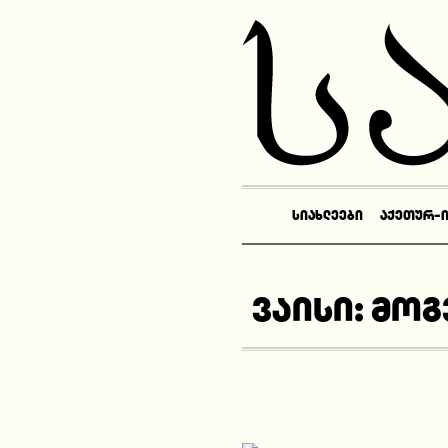
ᲡᲘᲐᲮᲚᲔᲔᲑᲘ
ᲐᲥᲔᲗᲣᲠ-
ვაისი: მო