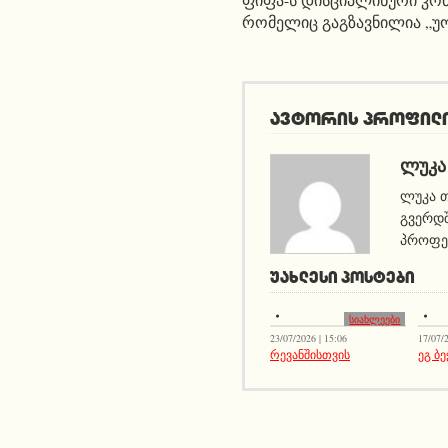
რომელიც გაგზავნილია „უ
ავტორის პროფილ
ᲚᲣᲙᲐ
ლუკა თ
გვერდშ
პროფეს
ᲣᲐᲮᲚᲔᲡᲘ ᲞᲝᲡᲢᲔᲑᲘ
სიახლეები
23/07/2026 | 15:06
17/07/2
რევანშისთვის
ეგ ბე