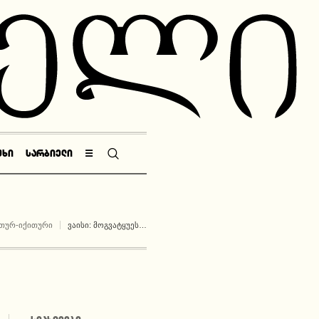
ᲣᲮᲘ
ᲡᲐᲠᲑᲘᲔᲚᲘ
☰
ᲔᲗᲣᲠ-ᲘᲥᲘᲗᲣᲠᲘ
ᲕᲐᲘᲡᲘ: ᲛᲝᲒᲕᲐᲢᲧᲣᲔᲡ…