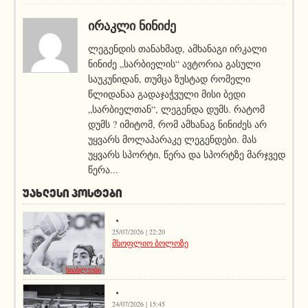
ᲘᲠᲐᲙᲚᲘ ᲜᲘᲜᲘᲫᲔ
ლეგენდის თანახმად, ამხანაგი ირკალი
ნინიძე „სარბიელის“ ავტორია გასული
საუკუნიდან, თუმცა ზუსტად რომელი
წლიდანაა გადაჯაჭვული მისი ბედი
„სარბიელთან“, ლეგენდა დუმს. რატომ
დუმს ? იმიტომ, რომ ამხანაგ ნინიძეს არ
უყვარს მოლაპარაკე ლეგენდები. მას
უყვარს სპორტი, წერა და სპორტზე მარჯვედ
წერა...
ᲣᲐᲮᲚᲔᲡᲘ ᲞᲝᲡᲢᲔᲑᲘ
25/07/2026 | 22:20
მსოფლიო ბოლოზე
სიახლეები
24/07/2026 | 15:45