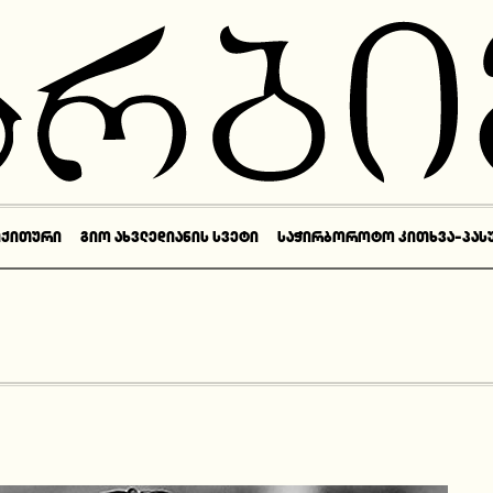
ᲘᲥᲘᲗᲣᲠᲘ
ᲒᲘᲝ ᲐᲮᲕᲚᲔᲓᲘᲐᲜᲘᲡ ᲡᲕᲔᲢᲘ
ᲡᲐᲭᲘᲠᲑᲝᲠᲝᲢᲝ ᲙᲘᲗᲮᲕᲐ-ᲞᲐᲡ