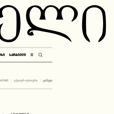
ᲣᲮᲘ
ᲡᲐᲠᲑᲘᲔᲚᲘ
☰
HOME
ᲐᲥᲔᲗᲣᲠ-ᲘᲥᲘᲗᲣᲠᲘ
ᲪᲐᲛᲔᲢᲘ