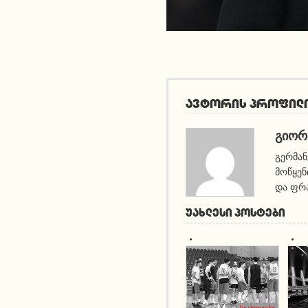
ავტორის პროფილ
ᲒᲘᲝᲠ
გერმან
მოწყენ
და ფრა
ᲣᲐᲮᲚᲔᲡᲘ ᲞᲝᲡᲢᲔᲑᲘ
სიახლეები