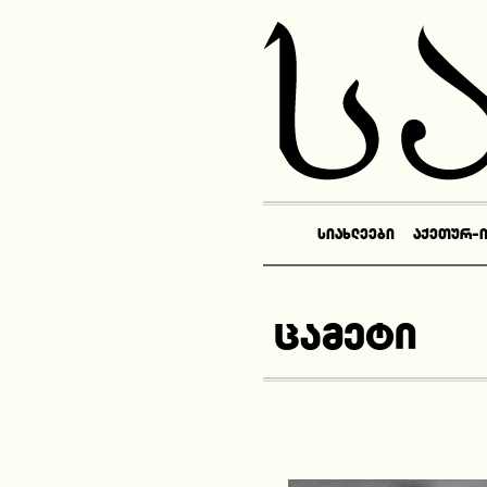
ᲡᲘᲐᲮᲚᲔᲔᲑᲘ
ᲐᲥᲔᲗᲣᲠ-
ცამეტი