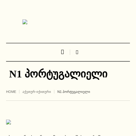
N1 პორტუგალიელი
HOME
ᲐᲥᲔᲗᲣᲠ-ᲘᲥᲘᲗᲣᲠᲘ
N1 ᲞᲝᲠᲢᲣᲒᲐᲚᲘᲔᲚᲘ