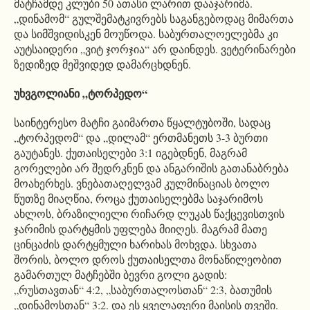
მატჩამდე კლუბი 50 ათასი ლარით დააჯარიმა.
„დინამომ“ გულშემატკივრებს საგანგებოდაც მიმართა
და სიმშვიდისკენ მოუწოდა. საბურთალოელებმა კი
აუტსაიდერი „ვიტ ჯორჯია“ არ დაინდეს. ვეტერინარები
ზედიზედ მეშვიდედ დამარცხდნენ.
უხვგოლიანი „ტორპედო“
საინტერესო მატჩი გაიმართა წყალტუბოში, სადაც
„ტორპედომ“ და „დილამ“ ერთმანეთს 3-3 ბურთი
გაუტანეს. ქუთაისელები 3:1 იგებდნენ, მაგრამ
გორელები არ შედრკნენ და ანგარიშის გათანაბრება
მოახერხეს. ვნებათაღელვამ კულმინაციას ბოლო
წუთზე მიაღწია, როცა ქუთაისელებმა საჯარიმოს
ახლოს, ბრაზილიელი რიჩარდ ლუკას წაქცევისთვის
ჯარიმის დარტყმის უფლება მიიღეს. მაგრამ მათე
ცინცაძის დარტყმული ხარიხას მოხვდა. სხვათა
შორის, ბოლო დროს ქუთაისელთა მონაწილეობით
გამართულ მატჩებში ბევრი გოლი გადის:
„რუსთავთან“ 4:2, „საბურთალოსთან“ 2:3, ბათუმის
„დინამოსთან“ 3:2. და ეს ყველაფერი მაისის თვეში.