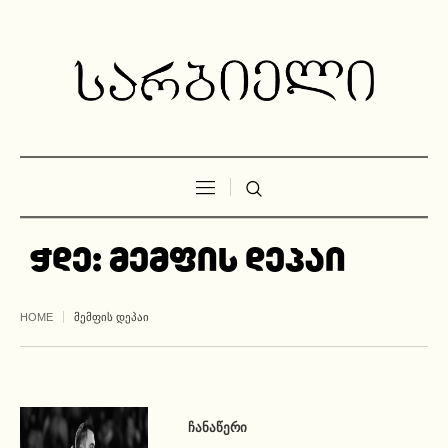
ჭდე:
მემფის დეპაი
HOME
ᲛᲔᲛᲤᲘᲡ ᲓᲔᲞᲐᲘ
ᲩᲐᲜᲐᲬᲔᲠᲘ