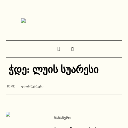
ჭდე:
ლუის სუარესი
HOME
ᲚᲣᲘᲡ ᲡᲣᲐᲠᲔᲡᲘ
ᲩᲐᲜᲐᲬᲔᲠᲘ