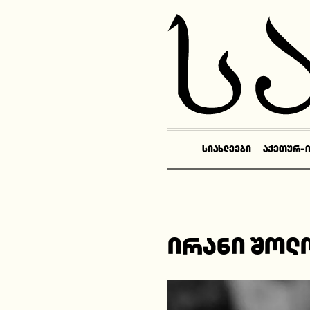
ᲡᲘᲐᲮᲚᲔᲔᲑᲘ
ᲐᲥᲔᲗᲣᲠ-
ირანი შოლ