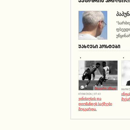
ავტორის პროფილ
ᲞᲐᲞᲣᲜ
"სარბი
ფსევდო
უწყინა
ᲣᲐᲮᲚᲔᲡᲘ ᲞᲝᲡᲢᲔᲑᲘ
მთავარი ამბავი
06/08/2
ინფა
07/08/2026 | 07:43
ვინისიუსის და
მუქა
დიომანდეს საქმეები
მოგვარდა.