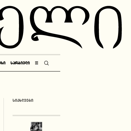
ᲣᲮᲘ
ᲡᲐᲠᲑᲘᲔᲚᲘ
☰
ᲡᲘᲐᲮᲚᲔᲔᲑᲘ