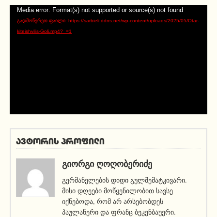
ვიდეო
Media error: Format(s) not supported or source(s) not found
დამკვრელი
გადმოწერეთ ფაილი: https://sarbieli.ddns.net/wp-content/uploads/2025/05/Otar-
kiteishvilis-Goli.mp4?_=1
ავტორის პროფილი
ᲒᲘᲝᲠᲒᲘ ᲦᲝᲦᲝᲑᲔᲠᲘᲫᲔ
გერმანელების დიდი გულშემატკივარი.
მისი დღეები მოწყენილობით სავსე
იქნებოდა, რომ არ არსებობდეს
პაულანერი და ფრანც ბეკენბაუერი.