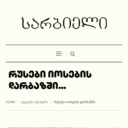
რუსები იოსების
დარბაზში…
HOME
ᲐᲥᲔᲗᲣᲠ-ᲘᲥᲘᲗᲣᲠᲘ
ᲠᲣᲡᲔᲑᲘ ᲘᲝᲡᲔᲑᲘᲡ ᲓᲐᲠᲑᲐᲖᲨᲘ…