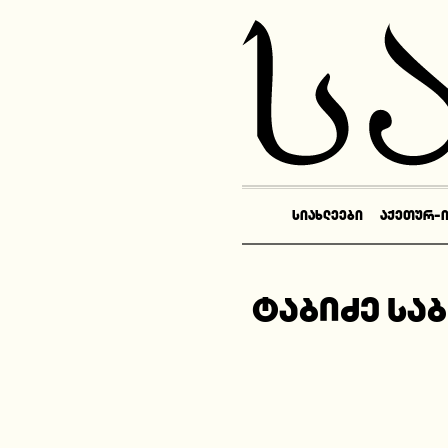
ᲡᲘᲐᲮᲚᲔᲔᲑᲘ
ᲐᲥᲔᲗᲣᲠ-
ტაბიძე სა