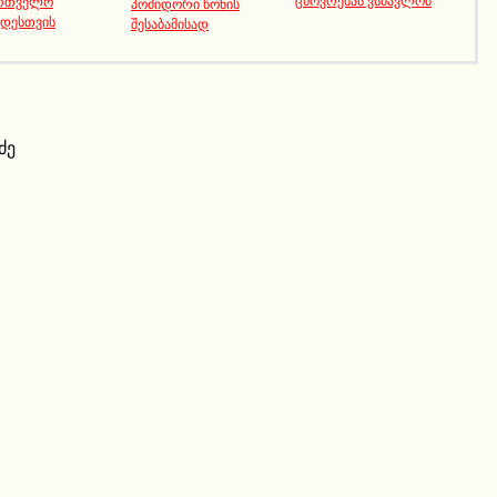
ართველო
პომიდორი წონის
იდესთვის
შესაბამისად
ძე