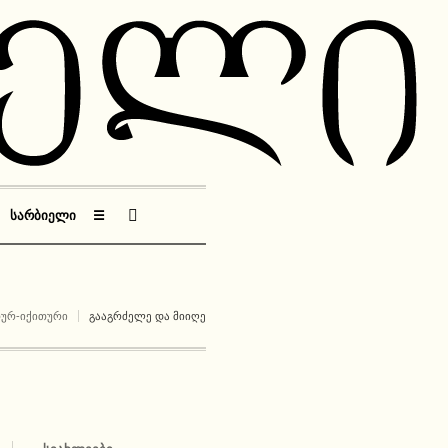
ᲡᲐᲠᲑᲘᲔᲚᲘ
☰
ᲗᲣᲠ-ᲘᲥᲘᲗᲣᲠᲘ
ᲒᲐᲐᲒᲠᲫᲔᲚᲔ ᲓᲐ ᲛᲘᲘᲦᲔ