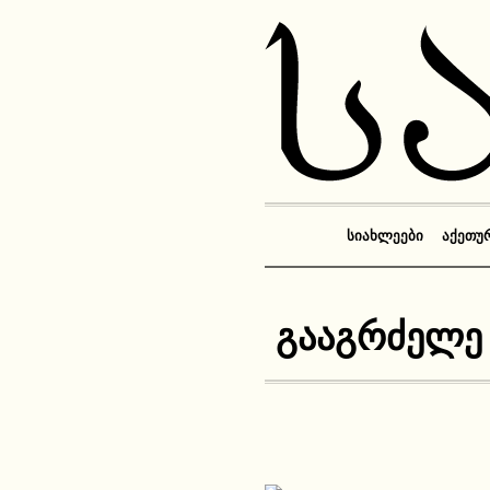
ᲡᲘᲐᲮᲚᲔᲔᲑᲘ
ᲐᲥᲔᲗᲣ
გააგრძელე 