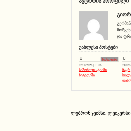
ავტორის პროფილი
ᲒᲘᲝᲠ
გერმან
მოწყენ
და ფრა
ᲣᲐᲮᲚᲔᲡᲘ ᲞᲝᲡᲢᲔᲑᲘ
სიახლეები
07/08/2026 | 01:06
21/07/2
საზონოვის ტაიმი
ნაკრ
ხეტაფეში
სოლ
თასი
ლებრონ ჯეიმსი
,
ლეიკერსი