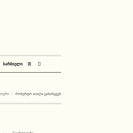
ᲡᲐᲠᲑᲘᲔᲚᲘ
☰
ᲘᲗᲣᲠᲘ
ᲠᲝᲑᲔᲠᲢᲝ ᲐᲘᲐᲚᲐ ᲒᲐᲫᲐᲠᲪᲕᲔᲡ