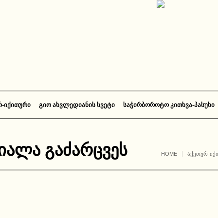
Რ-ᲘᲥᲘᲗᲣᲠᲘ
ᲒᲘᲝ ᲐᲮᲕᲚᲔᲓᲘᲐᲜᲘᲡ ᲡᲕᲔᲢᲘ
ᲡᲐᲭᲘᲠᲑᲝᲠᲝᲢᲝ ᲙᲘᲗᲮᲕᲐ-ᲞᲐᲡᲣᲮᲘ
იალა გაძარცვეს
HOME
ᲐᲥᲔᲗᲣᲠ-ᲘᲥ