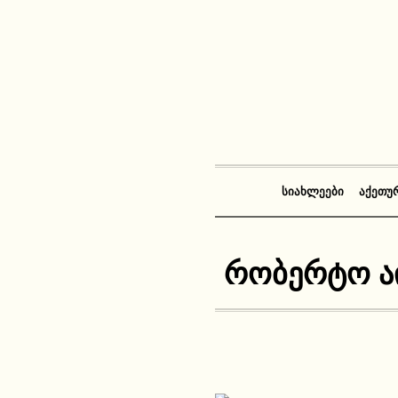
ᲡᲘᲐᲮᲚᲔᲔᲑᲘ
ᲐᲥᲔᲗᲣ
რობერტო ა