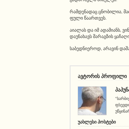
რამდენადაც ცნობილია, მ
ფული წაართვეს.
აიალას და იმ ადამიანს, ვი
დაუნახავს შარაგზის ყაჩაღ
საბედნიეროდ, არავინ დაშ
ავტორის პროფილი
ᲞᲐᲞᲣᲜ
"სარბი
ფსევდო
უწყინა
ᲣᲐᲮᲚᲔᲡᲘ ᲞᲝᲡᲢᲔᲑᲘ