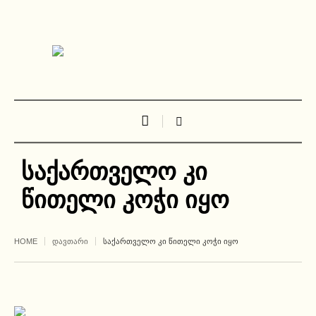
საქართველო კი
წითელი კოჭი იყო
HOME
ᲓᲐᲕᲗᲐᲠᲘ
ᲡᲐᲥᲐᲠᲗᲕᲔᲚᲝ ᲙᲘ ᲬᲘᲗᲔᲚᲘ ᲙᲝᲭᲘ ᲘᲧᲝ