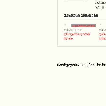
ნამდვი
"ვრემი
ᲣᲐᲮᲚᲔᲡᲘ ᲞᲝᲡᲢᲔᲑᲘ
კატეგორიის გარეშე
21/11/2021 | 16:00
20/11/2
დროებითი ლორან
დანი
ბლანი
გენი
ბარსელონა
,
ბილბაო
,
სოს