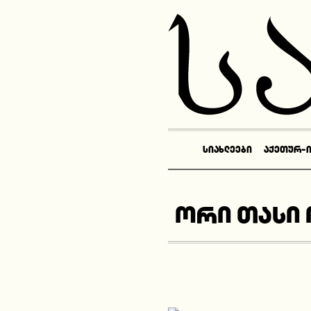
ᲡᲘᲐᲮᲚᲔᲔᲑᲘ
ᲐᲥᲔᲗᲣᲠ-
ორი თასი 