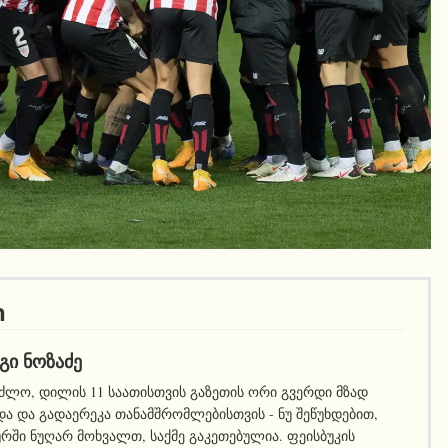
ი
ᲒᲘ ᲜᲝᲖᲐᲫᲔ
ეძლო, დილის 11 საათისთვის გაზეთის ორი გვერდი მზად
ა და გადაერეკა თანამშრომლებისთვის - ნუ შეწუხდებით,
ურში ნუღარ მოხვალთ, საქმე გაკეთებულია. ფეისბუკის