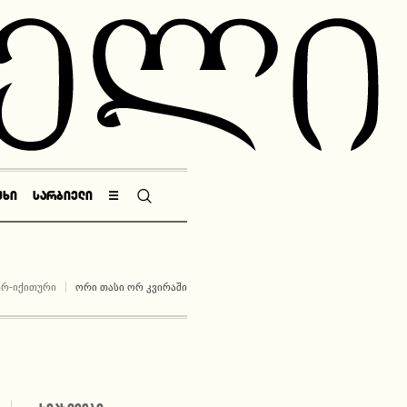
ᲣᲮᲘ
ᲡᲐᲠᲑᲘᲔᲚᲘ
☰
ᲣᲠ-ᲘᲥᲘᲗᲣᲠᲘ
ᲝᲠᲘ ᲗᲐᲡᲘ ᲝᲠ ᲙᲕᲘᲠᲐᲨᲘ