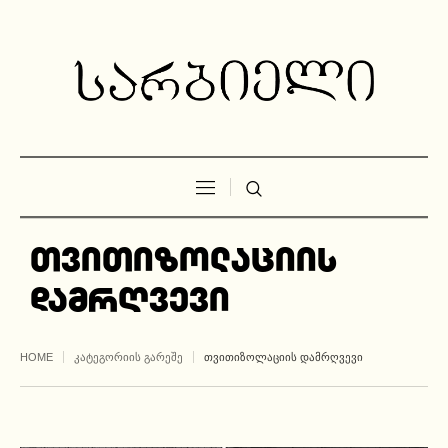
თვითიზოლაციის
დამრღვევი
HOME
ᲙᲐᲢᲔᲒᲝᲠᲘᲘᲡ ᲒᲐᲠᲔᲨᲔ
ᲗᲕᲘᲗᲘᲖᲝᲚᲐᲪᲘᲘᲡ ᲓᲐᲛᲠᲦᲕᲔᲕᲘ