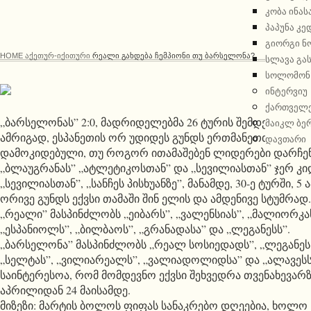
კობა ინას
პაპუნა კე
გიორგი ნ
HOME
ᲐᲥᲔᲗᲣᲠ-ᲘᲥᲘᲗᲣᲠᲘ
ᲠᲔᲐᲚᲘ ᲒᲐᲮᲓᲔᲑᲐ ᲩᲔᲛᲞᲘᲝᲜᲘ ᲗᲣ ᲑᲐᲠᲡᲔᲚᲝᲜᲐ?
სლავა გა
სოლომონ
ინტერვიუ
ქართველე
„ბარსელონას” 2:0, მადრიდელებმა 26 ტურის შემდეგ 56 ქულ
მაიკლ ბე
ამრიგად, ესპანეთის ორ უდიდეს გუნდს ერთმანეთთან საქმე
დავთარი
დამოკიდებული, თუ როგორ ითამაშებენ ლიდერები დარჩენ
„ბლაუგრანას” „ატლეტიკოსთან” და „სევილიასთან” ჯერ კიდ
„სევილიასთან”, „სანჩეს პისხუანზე”, მანამდე, 30-ე ტურში, 5
ორივე გუნდს ექვსი თამაში შინ ელის და ამდენივე სტუმრად.
„რეალი” მასპინძლობს „ეიბარს”, „ვალენსიას”, „მალიორკა
„ესპანიოლს”, „ბილბაოს”, „გრანადასა” და „ლეგანესს”.
„ბარსელონა” მასპინძლობს „რეალ სოსიედადს”, „ლეგანესს”
„სელტას”, „ვილიარეალს”, „ვალიადოლიდსა” და „ალავესს
საინტერესოა, რომ მომდევნო ექვსი შეხვედრა თვენახევარ
აპრილიდან 24 მაისამდე.
მიზეზი: მარტის ბოლოს ფიფას სანაკრებო დღეებია, ხოლო 