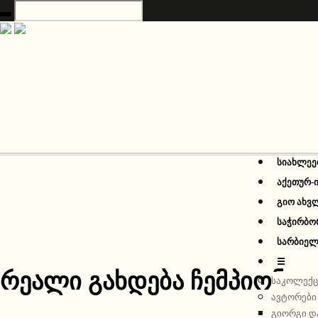
ᲡᲘᲐᲮᲚᲔᲔ
ᲐᲥᲔᲗᲣᲠ-
ᲒᲘᲝ ᲐᲮᲕ
ᲡᲐᲭᲘᲠᲑᲝ
ᲡᲐᲠᲑᲘᲔᲚ
☰
რეალი გახდება ჩემპიონი 
საკოლექც
ავტორები
გიორგი დ