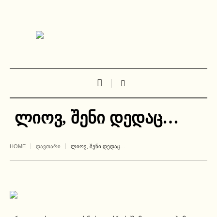
ლიოვ, შენი დედაც…
HOME
ᲓᲐᲕᲗᲐᲠᲘ
ᲚᲘᲝᲕ, ᲨᲔᲜᲘ ᲓᲔᲓᲐᲪ…