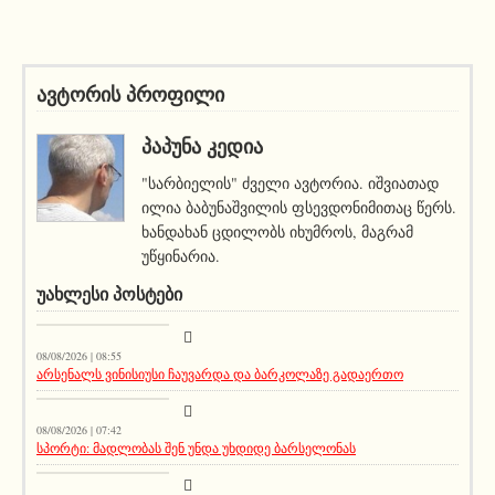
ავტორის პროფილი
ᲞᲐᲞᲣᲜᲐ ᲙᲔᲓᲘᲐ
"სარბიელის" ძველი ავტორია. იშვიათად
ილია ბაბუნაშვილის ფსევდონიმითაც წერს.
ხანდახან ცდილობს იხუმროს, მაგრამ
უწყინარია.
ᲣᲐᲮᲚᲔᲡᲘ ᲞᲝᲡᲢᲔᲑᲘ
სიახლეები
08/08/2026 | 08:55
არსენალს ვინისიუსი ჩაუვარდა და ბარკოლაზე გადაერთო
აქეთურ-იქითური
08/08/2026 | 07:42
სპორტი: მადლობას შენ უნდა უხდიდე ბარსელონას
მთავარი ამბავი