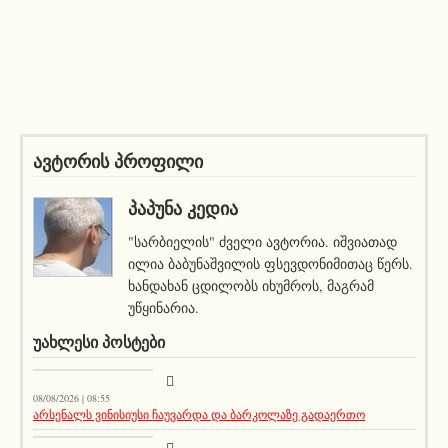
ავტორის პროფილი
ᲞᲐᲞᲣᲜᲐ ᲙᲔᲓᲘᲐ
"სარბიელის" ძველი ავტორია. იშვიათად
ილია ბაბუნაშვილის ფსევდონიმითაც წერს.
ხანდახან ცდილობს იხუმროს, მაგრამ
უწყინარია.
ᲣᲐᲮᲚᲔᲡᲘ ᲞᲝᲡᲢᲔᲑᲘ
სიახლეები
08/08/2026 | 08:55
არსენალს ვინისიუსი ჩაუვარდა და ბარკოლაზე გადაერთო
აქეთურ-იქითური