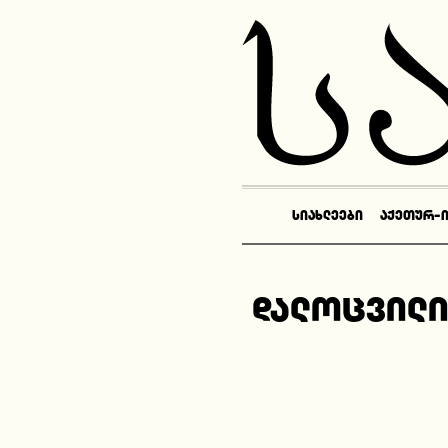
ᲡᲘᲐᲮᲚᲔᲔᲑᲘ
ᲐᲥᲔᲗᲣᲠ-
დალოცვილი