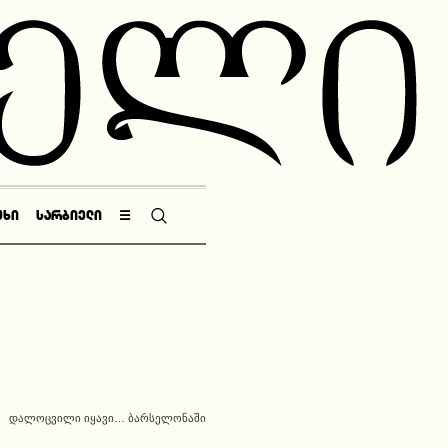
ᲣᲮᲘ
ᲡᲐᲠᲑᲘᲔᲚᲘ
☰
ᲓᲐᲚᲝᲪᲕᲘᲚᲘ ᲘᲧᲐᲕᲘ… ᲑᲐᲠᲡᲔᲚᲝᲜᲐᲨᲘ