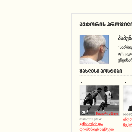
ავტორის პროფილ
ᲞᲐᲞᲣᲜ
"სარბი
ფსევდო
უწყინა
ᲣᲐᲮᲚᲔᲡᲘ ᲞᲝᲡᲢᲔᲑᲘ
მთავარი ამბავი
06/08/2
ინფა
07/08/2026 | 07:43
ვინისიუსის და
მუქა
დიომანდეს საქმეები