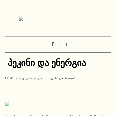
პეკინი და ენერგია
HOME
ᲐᲥᲔᲗᲣᲠ-ᲘᲥᲘᲗᲣᲠᲘ
ᲞᲔᲙᲘᲜᲘ ᲓᲐ ᲔᲜᲔᲠᲒᲘᲐ