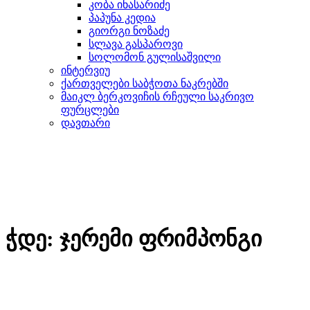
კობა ინასარიძე
პაპუნა კედია
გიორგი ნოზაძე
სლავა გასპაროვი
სოლომონ გულისაშვილი
ინტერვიუ
ქართველები საბჭოთა ნაკრებში
მაიკლ ბერკოვიჩის რჩეული საკრივო
ფურცლები
დავთარი
ჭდე:
ჯერემი ფრიმპონგი