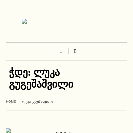
ჭდე:
ლუკა
გუგეშაშვილი
HOME
ᲚᲣᲙᲐ ᲒᲣᲒᲔᲨᲐᲨᲕᲘᲚᲘ