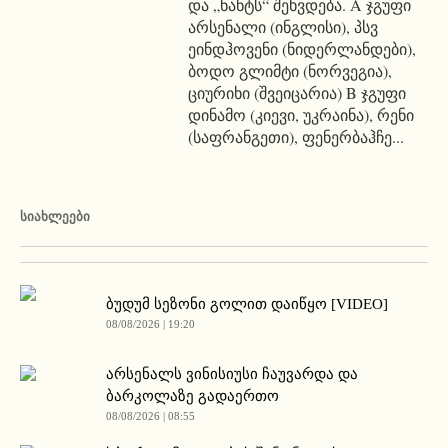
და „ნანტს“ შეხვდება. A ჯგუფი
არსენალი (ინგლისი), პსვ
ეინდჰოვენი (ნიდერლანდები),
ბოდო გლიმტი (ნორვეგია),
ციურიხი (შვეიცარია) B ჯგუფი
დინამო (კიევი, უკრაინა), რენი
(საფრანგეთი), ფენერბაჰჩე...
ᲡᲘᲐᲮᲚᲔᲔᲑᲘ
ბუდუმ სეზონი გოლით დაიწყო [VIDEO]
08/08/2026 | 19:20
არსენალს ვინისიუსი ჩაუვარდა და
ბარკოლაზე გადაერთო
08/08/2026 | 08:55