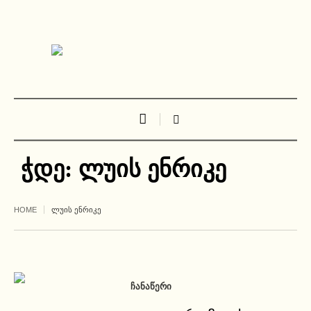
ჭდე:
ლუის ენრიკე
HOME
ᲚᲣᲘᲡ ᲔᲜᲠᲘᲙᲔ
ᲩᲐᲜᲐᲬᲔᲠᲘ