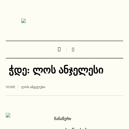
ჭდე:
ლოს ანჯელესი
HOME
ᲚᲝᲡ ᲐᲜᲯᲔᲚᲔᲡᲘ
ᲩᲐᲜᲐᲬᲔᲠᲘ