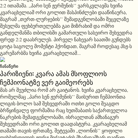
2:2 ითამაშა. „პარი სენ ჟერმენის’’ ვარსკვლავმა ხვიჩა
კვარაცხელიამ ორი გოლით მასპინძლები დააწინაურა,
მაგრამ „თერთ-ლურჯების’’ შემადგენლობაში შეცვლაზე
შესულმა ფეხბურთელებმა გაი მიზრახიმ და ომრი
განდელმანმა თბილისში გამართული სასეირო შეხვედრა
ფრედ 2:2 დაასრულეს. პირველ ნახევარ საათში გუნდებს
ცოტა საგოლე მომენტი ჰქონდათ, მაგრამ როდესაც პსჟ-ს
გარემარბმა ხვიჩა კვარაცხელიამ...
ᲩᲐᲜᲐᲬᲔᲠᲘ
პარიზიენი: კვარა ამას მსოფლიოს
ჩემპიონატზე ვერ გაიმეორებს
მას არ შეუძლია რომ არ გაიტანოს. ხვიჩა კვარაცხელია,
რომელმაც „პარი სენ ჟერმენის’’ მაისურით ჩემპიონთა
ლიგის ბოლო სამ შეხვედრაში ოთხი გოლი შეაგდო
ბრწყინვალე ფორმაშია რაც ხუთშაბათს საქართველოა
ნაკრების შემადგენლობაში, ისრაელთან ამხანაგურ
შეხვედრაში ორი გოლით დაადასტურა. კვარაცხელიამ
თამაში თავის ფრთაზე, შეტევაში „ლიონის’’ ყოფილი
ფეხბურთელის ჟორჟ მიქაუტაძის მხარდამხარ დაიწყო.