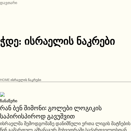
დავთარი
ჭდე:
ისრაელის ნაკრები
HOME
ᲘᲡᲠᲐᲔᲚᲘᲡ ᲜᲐᲙᲠᲔᲑᲘ
ᲩᲐᲜᲐᲬᲔᲠᲘ
რან ბენ შიმონი: გოლები ლოგიკის
საპირისპიროდ გავუშვით
ისრაელმა შემოდგომაზე დანიშნული ერთა ლიგის მატჩების
წინ გამართულ ამხანაგურ შეხვედრაში საქართველოსთან