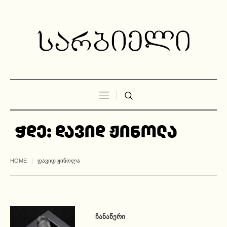
ჭდე:
დავიდ ჟინოლა
HOME
ᲓᲐᲕᲘᲓ ᲟᲘᲜᲝᲚᲐ
ᲩᲐᲜᲐᲬᲔᲠᲘ