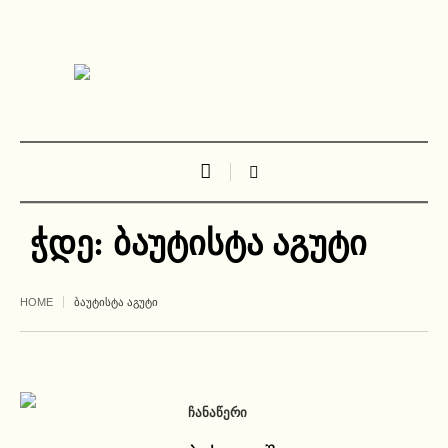
ჭდე:
ბაუტისტა აგუტი
HOME
ᲑᲐᲣᲢᲘᲡᲢᲐ ᲐᲒᲣᲢᲘ
ᲩᲐᲜᲐᲬᲔᲠᲘ