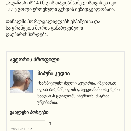
„ალ-ნასრის’’ 40 წლის თავდამსხმელისთვის ეს იყო
137-ე გოლი ეროვნული გუნდის შემადგენლობაში.
ფინალში პორტუგალიელებს ესპანეთსა და
საფრანგეთს შორის გამარჯვებული
დაუპირისპირდება.
ავტორის პროფილი
ᲞᲐᲞᲣᲜᲐ ᲙᲔᲓᲘᲐ
"სარბიელის" ძველი ავტორია. იშვიათად
ილია ბაბუნაშვილის ფსევდონიმითაც წერს.
ხანდახან ცდილობს იხუმროს, მაგრამ
უწყინარია.
ᲣᲐᲮᲚᲔᲡᲘ ᲞᲝᲡᲢᲔᲑᲘ
სიახლეები
09/08/2026 | 10:35