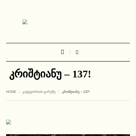
კრიშტიანუ – 137!
HOME
ᲙᲐᲢᲔᲒᲝᲠᲘᲘᲡ ᲒᲐᲠᲔᲨᲔ
ᲙᲠᲘᲨᲢᲘᲐᲜᲣ – 137!