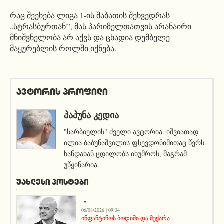
რაც შეეხება ლიგა 1-ის შაბათის შეხვედრას
„სტრასბურთან’’, მას პარიზელთათვის არანაირი
მნიშვნელობა არ აქვს და ცხადია დემბელე
მაყურებლის როლში იქნება.
ავტორის პროფილი
ᲞᲐᲞᲣᲜᲐ ᲙᲔᲓᲘᲐ
"სარბიელის" ძველი ავტორია. იშვიათად
ილია ბაბუნაშვილის ფსევდონიმითაც წერს.
ხანდახან ცდილობს იხუმროს, მაგრამ
უწყინარია.
ᲣᲐᲮᲚᲔᲡᲘ ᲞᲝᲡᲢᲔᲑᲘ
06/08/2026 | 09:34
ინფანტინოს ბოდიში და მუქარა