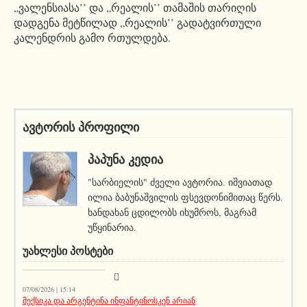
„ვალენსიასა’’ და „რეალის’’ თამაშის თარიღის
დადგენა მეტწილად „რეალის’’ გადატვირთული
კალენდრის გამო რთულდება.
ავტორის პროფილი
ᲞᲐᲞᲣᲜᲐ ᲙᲔᲓᲘᲐ
"სარბიელის" ძველი ავტორია. იშვიათად
ილია ბაბუნაშვილის ფსევდონიმითაც წერს.
ხანდახან ცდილობს იხუმროს, მაგრამ
უწყინარია.
ᲣᲐᲮᲚᲔᲡᲘ ᲞᲝᲡᲢᲔᲑᲘ
მთავარი ამბავი
07/08/2026 | 15:14
მექსიკა და არგენტინა ინფანტინოსკენ არიან