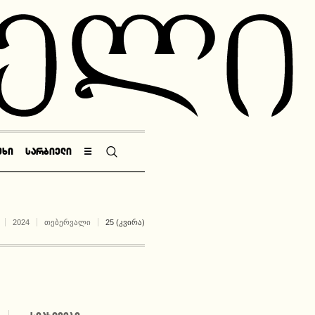
ᲣᲮᲘ
ᲡᲐᲠᲑᲘᲔᲚᲘ
☰
2024
ᲗᲔᲑᲔᲠᲕᲐᲚᲘ
25 (ᲙᲕᲘᲠᲐ)