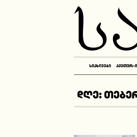
ᲡᲘᲐᲮᲚᲔᲔᲑᲘ
ᲐᲥᲔᲗᲣᲠ-
დღე:
თებერ