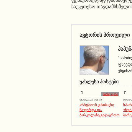
საუკეთესო თავდამსხმელი
ავტორის პროფილი
ᲞᲐᲞᲣᲜ
"სარბი
ფსევდო
უწყინა
ᲣᲐᲮᲚᲔᲡᲘ ᲞᲝᲡᲢᲔᲑᲘ
სიახლეები
08/08/2026 | 08:55
08/08/2
არსენალს ვინისიუსი
სპორ
ჩაუვარდა და
უნდა
ბარკოლაზე გადაერთო
ბარს