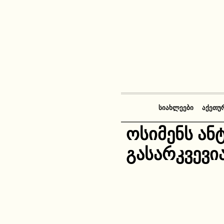
ᲡᲘᲐᲮᲚᲔᲔᲑᲘ
ᲐᲥᲔᲗᲣ
ოსიმენს ანტ
გასარკვევი