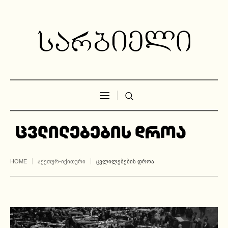
ცვლილებების დროა
HOME
ᲐᲥᲔᲗᲣᲠ-ᲘᲥᲘᲗᲣᲠᲘ
ᲪᲕᲚᲘᲚᲔᲑᲔᲑᲘᲡ ᲓᲠᲝᲐ